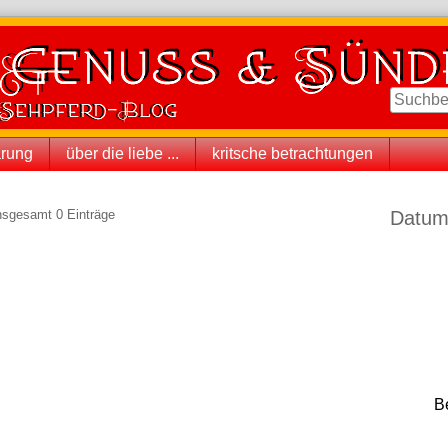
ärung
über die liebe ...
kritsche betrachtungen
Seitenle
insgesamt 0 Einträge
Datum
B