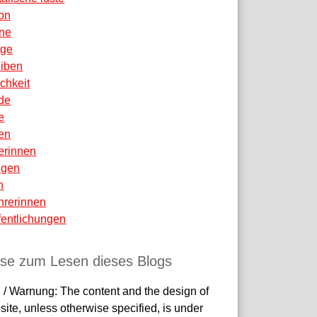
ion
ne
äge
eiben
ichkeit
de
e
en
erinnen
igen
n
hrerinnen
fentlichungen
ise zum Lesen dieses Blogs
 / Warnung: The content and the design of
site, unless otherwise specified, is under