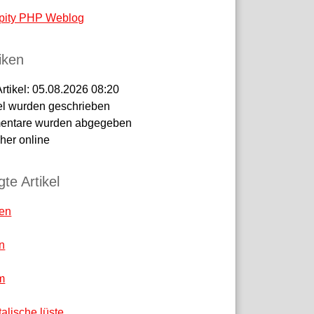
pity PHP Weblog
tiken
Artikel:
05.08.2026 08:20
el wurden geschrieben
ntare wurden abgegeben
er online
te Artikel
ren
n
m
talische lüste