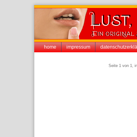
Skip
to
content
Navigation
home
impressum
datenschutzerkl
Pagination
Seite 1 von 1, 