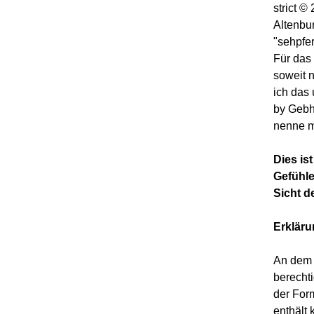
strict 
Altenbu
"sehpfe
Für das 
soweit 
ich das
by Gebh
nenne m
Dies is
Gefühle
Sicht d
Erklär
An dem 
berechti
der For
enthält 