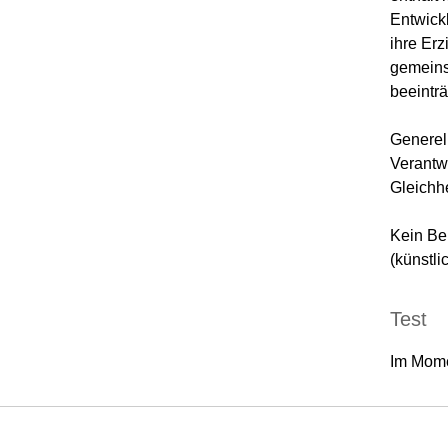
Entwick
ihre Er
gemeins
beeinträ
Generell
Verantw
Gleichhe
Kein Be
(künstli
Test
Im Mome