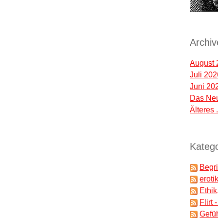
Archiv
August 
Juli 20
Juni 20
Das Neu
Älteres .
Katego
Begri
eroti
Ethik
Flirt
Gefü