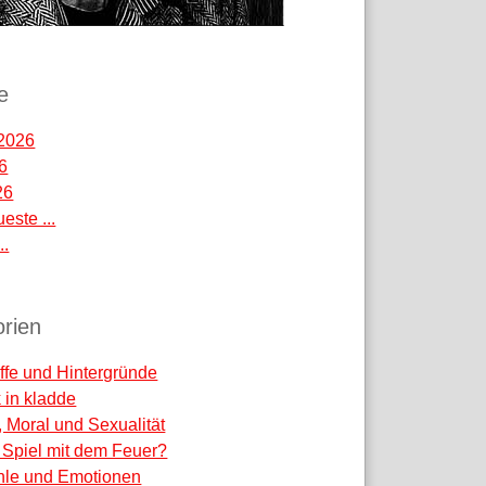
e
2026
26
26
este ...
..
rien
ffe und Hintergründe
k in kladde
, Moral und Sexualität
 - Spiel mit dem Feuer?
hle und Emotionen