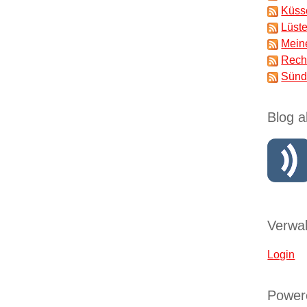
Küss
Lüst
Mein
Rech
Sünd
Blog a
Verwal
Login
Power