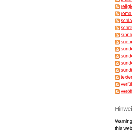
relig
roma
schl
schr
sinnl
suen
sünd
sünd
sünd
sünd
texte
verfü
veröf
Hinwe
Warning
this web