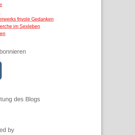
e
e
erwerks frivole Gedanken
erche im Sexleben
en
bonnieren
tung des Blogs
ed by