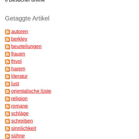
Getaggte Artikel
autoren
berkley
beurteilungen
frauen
frivol
harem
literatur
lust
orientalische lüste
religion
romane
schläge
schreiben
sinnlichkeit
sühne