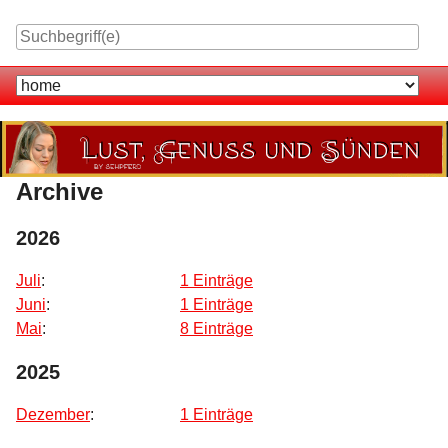
Skip
to
content
Navigation
Archive
2026
Juli
:
1 Einträge
Juni
:
1 Einträge
Mai
:
8 Einträge
2025
Dezember
:
1 Einträge