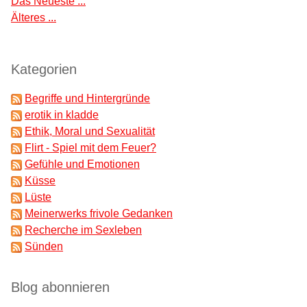
Das Neueste ...
Älteres ...
Kategorien
Begriffe und Hintergründe
erotik in kladde
Ethik, Moral und Sexualität
Flirt - Spiel mit dem Feuer?
Gefühle und Emotionen
Küsse
Lüste
Meinerwerks frivole Gedanken
Recherche im Sexleben
Sünden
Blog abonnieren