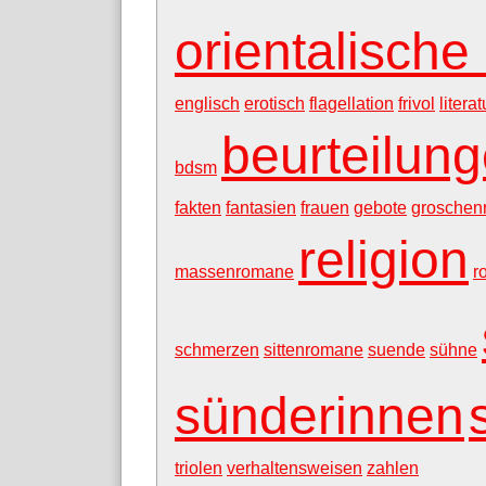
orientalische 
englisch
erotisch
flagellation
frivol
literat
beurteilun
bdsm
fakten
fantasien
frauen
gebote
groschen
religion
massenromane
r
schmerzen
sittenromane
suende
sühne
sünderinnen
triolen
verhaltensweisen
zahlen