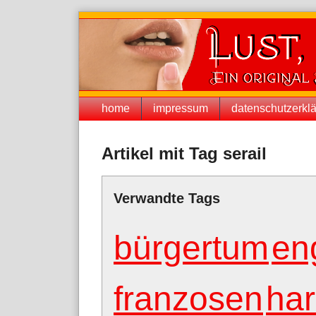
Skip
to
content
Navigation
home
impressum
datenschutzerkl
Artikel mit Tag serail
Verwandte Tags
bürgertum
en
franzosen
ha