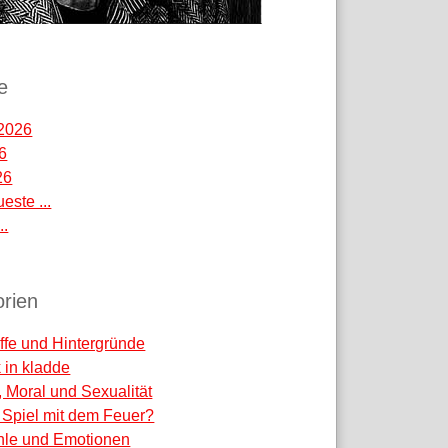
e
2026
26
26
este ...
..
rien
ffe und Hintergründe
k in kladde
, Moral und Sexualität
 - Spiel mit dem Feuer?
hle und Emotionen