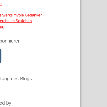
e
e
erwerks frivole Gedanken
erche im Sexleben
en
bonnieren
tung des Blogs
ed by