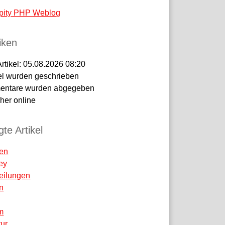
pity PHP Weblog
tiken
Artikel:
05.08.2026 08:20
el wurden geschrieben
ntare wurden abgegeben
er online
te Artikel
ren
ey
teilungen
n
m
tur