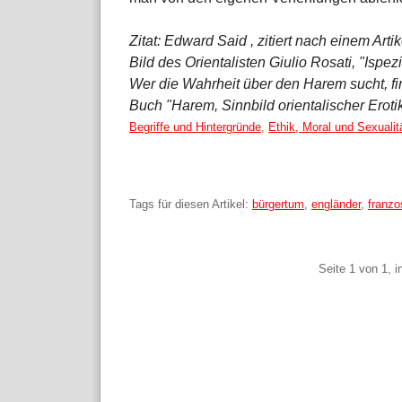
Zitat: Edward Said , zitiert nach einem Artik
Bild des Orientalisten Giulio Rosati, "Ispezi
Wer die Wahrheit über den Harem sucht, fi
Buch "Harem, Sinnbild orientalischer Eroti
Kategorien:
Begriffe und Hintergründe
,
Ethik, Moral und Sexualit
Tags für diesen Artikel:
bürgertum
,
engländer
,
franzo
Pagination
Seite 1 von 1, 