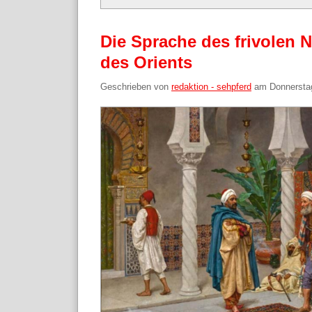
Die Sprache des frivolen
des Orients
Geschrieben von
redaktion - sehpferd
am
Donnersta