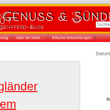
ärung
über die liebe ...
kritsche betrachtungen
Seitenle
Datum
gländer
B
rem