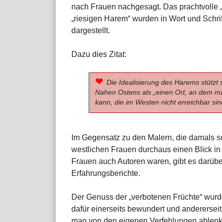
nach Frauen nachgesagt. Das prachtvolle „
„riesigen Harem“ wurden in Wort und Schrif
dargestellt.
Dazu dies Zitat:
Die Idealisierung des Harems stützt 
Nahen Ostens als „einen Ort, an dem m
kann, die im Westen nicht erreichbar sin
Im Gegensatz zu den Malern, die damals s
westlichen Frauen durchaus einen Blick in
Frauen auch Autoren waren, gibt es darüb
Erfahrungsberichte.
Der Genuss der „verbotenen Früchte“ wurd
dafür einerseits bewundert und andererse
man von den eigenen Verfehlungen ablenk