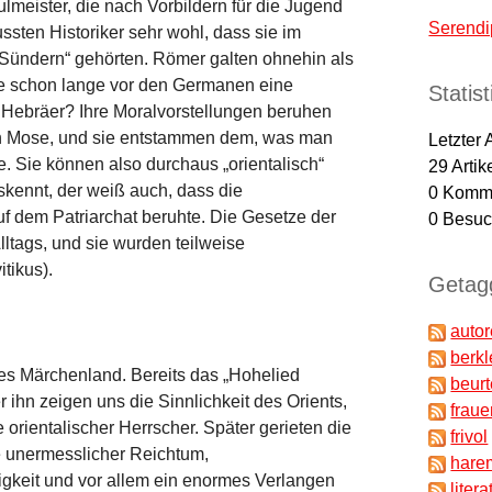
ulmeister, die nach Vorbildern für die Jugend
Serendi
ssten Historiker sehr wohl, dass sie im
 „Sündern“ gehörten. Römer galten ohnehin als
sie schon lange vor den Germanen eine
Statis
Hebräer? Ihre Moralvorstellungen beruhen
n Mose, und sie entstammen dem, was man
Letzter 
. Sie können also durchaus „orientalisch“
29
Artik
kennt, der weiß auch, dass die
0
Komme
f dem Patriarchat beruhte. Die Gesetze der
0
Besuch
ltags, und sie wurden teilweise
tikus).
Getagg
auto
berkl
hes Märchenland. Bereits das „Hohelied
beur
 ihn zeigen uns die Sinnlichkeit des Orients,
fraue
orientalischer Herrscher. Später gerieten die
frivol
de unermesslicher Reichtum,
hare
igkeit und vor allem ein enormes Verlangen
litera