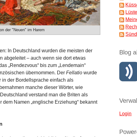
Küss
Lüst
Mein
Rech
ion der "Neuen" im Harem
Sünd
en: In Deutschland wurden die meisten der
Blog a
 abgeleitet – auch wenn sie dort etwas
r das „Rendezvous“ bis zum „Lendemain“
Französischen übernommen. Der
Fellatio
wurde
er in der Bordellsprache einfach als
 übernahmen manche dieser Wörter, wie
n Deutschland verstand man die Briten als
Verwal
ter dem Namen „englische Erziehung“ bekannt
Login
n
Power