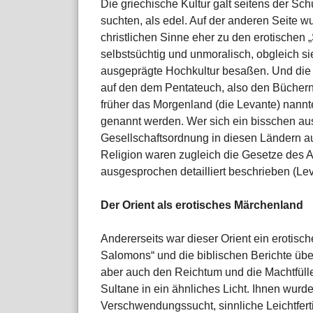
Die griechische Kultur galt seitens der Sch
suchten, als edel. Auf der anderen Seite wu
christlichen Sinne eher zu den erotischen
selbstsüchtig und unmoralisch, obgleich 
ausgeprägte Hochkultur besaßen. Und die 
auf den dem Pentateuch, also den Bücher
früher das Morgenland (die Levante) nannte
genannt werden. Wer sich ein bisschen aus
Gesellschaftsordnung in diesen Ländern au
Religion waren zugleich die Gesetze des Al
ausgesprochen detailliert beschrieben (Levi
Der Orient als erotisches Märchenland
Andererseits war dieser Orient ein erotisc
Salomons“ und die biblischen Berichte über
aber auch den Reichtum und die Machtfülle 
Sultane in ein ähnliches Licht. Ihnen wur
Verschwendungssucht, sinnliche Leichtfert