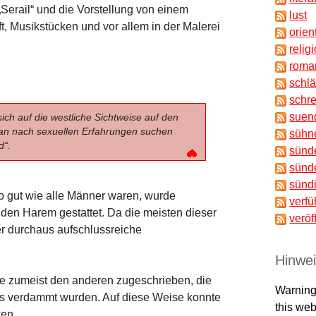
Serail“ und die Vorstellung von einem
lust
t, Musikstücken und vor allem in der Malerei
orien
relig
roma
schl
schr
suen
sich auf die westliche Sichtweise auf den
an nach sexuellen Erfahrungen suchen
sühn
d“.
sünd
sünd
sünd
o gut wie alle Männer waren, wurde
verfü
 den Harem gestattet. Da die meisten dieser
veröf
er durchaus aufschlussreiche
Hinwe
e zumeist den anderen zugeschrieben, die
Warning
its verdammt wurden. Auf diese Weise konnte
this web
en.