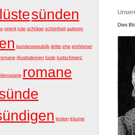
lüste
sünden
Unser
Dies Blo
ur
orient
rute
schläge
schönheit
autoren
gen
bundesrepublik
dritte
ehe
einhörner
romane
illustrationen
lüste
lustschmerz
romane
ollenspiele
sünde
sündigen
texten
träume