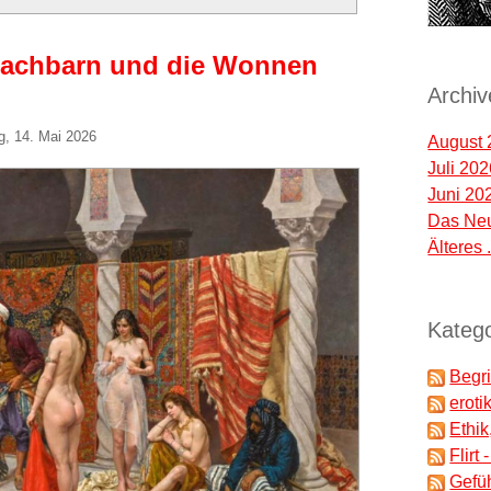
 Nachbarn und die Wonnen
Archiv
g, 14. Mai 2026
August 
Juli 20
Juni 20
Das Neu
Älteres .
Katego
Begri
eroti
Ethik
Flirt
Gefü