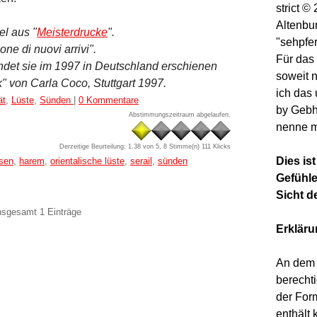
strict 
Altenbu
el aus "
Meisterdrucke
".
"sehpfe
one di nuovi arrivi".
Für das 
ndet sie im 1997 in Deutschland erschienen
soweit 
k" von Carla Coco, Stuttgart 1997.
ich das
ät
,
Lüste
,
Sünden
|
0 Kommentare
by Gebh
Abstimmungszeitraum abgelaufen.
nenne m
Derzeitige Beurteilung: 1.38 von 5, 8 Stimme(n)
111 Klicks
Dies is
sen
,
harem
,
orientalische lüste
,
serail
,
sünden
Gefühle
Sicht d
insgesamt 1 Einträge
Erklär
An dem 
berechti
der For
enthält 