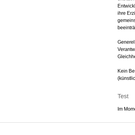
Entwick
ihre Er
gemeins
beeinträ
Generell
Verantw
Gleichhe
Kein Be
(künstli
Test
Im Mome