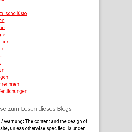
talische lüste
ion
ne
äge
eiben
de
e
e
en
igen
hrerinnen
fentlichungen
ise zum Lesen dieses Blogs
 / Warnung: The content and the design of
site, unless otherwise specified, is under