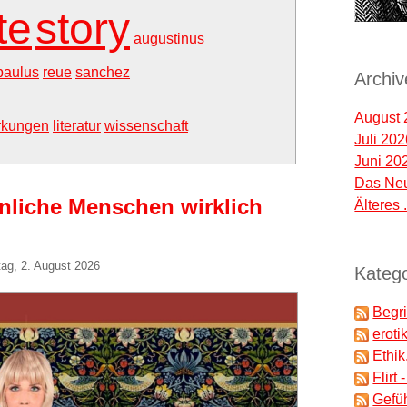
te
story
augustinus
paulus
reue
sanchez
Archiv
August 
rkungen
literatur
wissenschaft
Juli 20
Juni 20
Das Neu
nliche Menschen wirklich
Älteres .
ag, 2. August 2026
Katego
Begri
eroti
Ethik
Flirt
Gefü