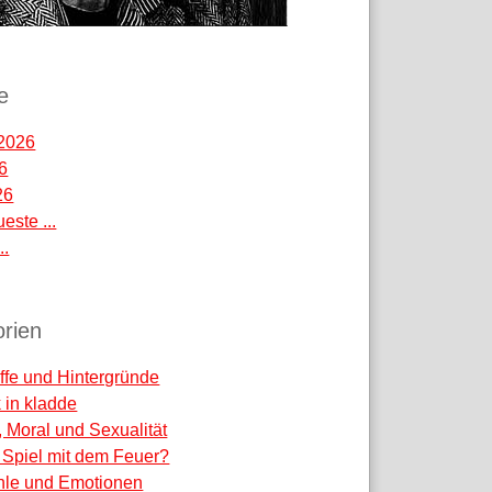
e
2026
26
26
este ...
..
rien
ffe und Hintergründe
k in kladde
, Moral und Sexualität
 - Spiel mit dem Feuer?
hle und Emotionen