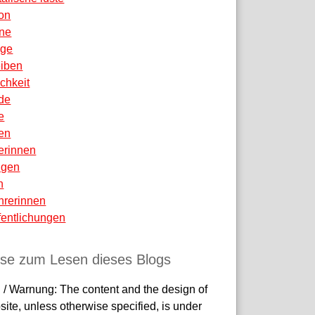
ion
ne
äge
eiben
ichkeit
de
e
en
erinnen
igen
n
hrerinnen
fentlichungen
ise zum Lesen dieses Blogs
 / Warnung: The content and the design of
site, unless otherwise specified, is under