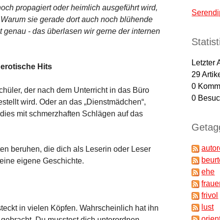
och propagiert oder heimlich ausgeführt wird,
Serendi
r. Warum sie gerade dort auch noch blühende
t genau - das überlasen wir gerne der internen
Statis
Letzter 
erotische Hits
29
Artik
0
Komme
hüler, der nach dem Unterricht in das Büro
0
Besuch
estellt wird. Oder an das „Dienstmädchen“,
e dies mit schmerzhaften Schlägen auf das
Getagg
auto
en beruhen, die dich als Leserin oder Leser
beur
 deine eigene Geschichte.
ehe
fraue
frivol
lust
eckt in vielen Köpfen. Wahrscheinlich hat ihn
orien
 gebracht. Du musstest dich unterordnen,