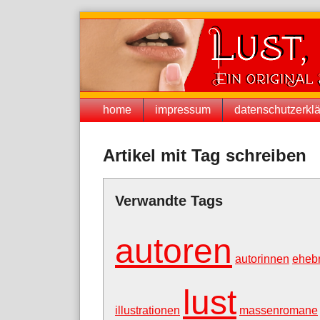
Skip
to
content
Navigation
home
impressum
datenschutzerkl
Artikel mit Tag schreiben
Verwandte Tags
autoren
autorinnen
eheb
lust
illustrationen
massenromane