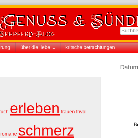
ärung
über die liebe ...
kritsche betrachtungen
Seitenle
Datum
erleben
ruch
frauen
frivol
B
schmerz
romane