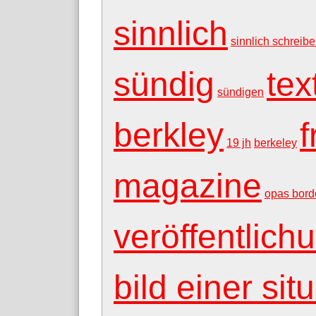
sinnlich
sinnlich schreib
sündig
tex
sündigen
berkley
f
19 jh
berkeley
magazine
opas bord
veröffentlich
bild einer sit