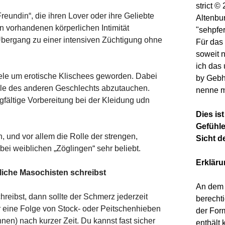
strict 
Freundin“, die ihren Lover oder ihre Geliebte
Altenbu
on vorhandenen körperlichen Intimität
"sehpfe
r Übergang zu einer intensiven Züchtigung ohne
Für das 
soweit 
ich das
piele um erotische Klischees geworden. Dabei
by Gebh
Rolle des anderen Geschlechts abzutauchen.
nenne m
rgfältige Vorbereitung bei der Kleidung udn
Dies is
Gefühle
, und vor allem die Rolle der strengen,
Sicht d
bei weiblichen „Zöglingen“ sehr beliebt.
Erklär
nliche Masochisten schreibst
An dem 
reibst, dann sollte der Schmerz jederzeit
berechti
r eine Folge von Stock- oder Peitschenhieben
der For
nen) nach kurzer Zeit. Du kannst fast sicher
enthält 