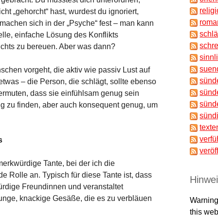
relig
ht „gehorcht“ hast, wurdest du ignoriert,
roma
 machen sich in der „Psyche“ fest – man kann
schl
elle, einfache Lösung des Konflikts
schr
ichts zu bereuen. Aber was dann?
sinnl
suen
hen vorgeht, die aktiv wie passiv Lust auf
sünd
twas – die Person, die schlägt, sollte ebenso
sünd
ermuten, dass sie einfühlsam genug sein
sünd
ung zu finden, aber auch konsequent genug, um
sünd
texte
verfü
s
veröf
erkwürdige Tante, bei der ich die
 Rolle an. Typisch für diese Tante ist, dass
Hinwe
ürdige Freundinnen und veranstaltet
e junge, knackige Gesäße, die es zu verbläuen
Warning
this web