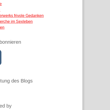
e
e
erwerks frivole Gedanken
erche im Sexleben
en
bonnieren
tung des Blogs
ed by