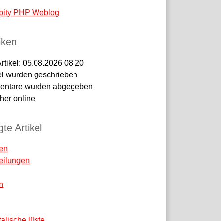
pity PHP Weblog
tiken
Artikel:
05.08.2026 08:20
el wurden geschrieben
ntare wurden abgegeben
er online
te Artikel
ren
teilungen
n
talische lüste