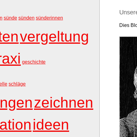
Unser
en
sünde
sünden
sünderinnen
Dies Blo
ten
vergeltung
raxi
geschichte
elle
schläge
ungen
zeichnen
uation
ideen