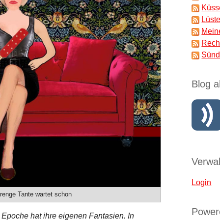
Küss
Lüst
Mein
Rech
Sünd
Blog a
Verwal
Login
strenge Tante wartet schon
Power
 Epoche hat ihre eigenen Fantasien. In