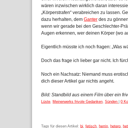
wären inzwischen wirklich daran interessier
„Körperstrafen“ verabreichen zu lassen. G
dazu herhalten, dem
Ganter
des zu gönnen,
wenn wir gerade bei den Geschlechter-Prä
Augen erkennen, wer deinen Körper (wo a
Eigentlich müsste ich noch fragen: „Was w
Doch das frage ich lieber gar nicht. Ich für
Noch ein Nachsatz: Niemand muss erotisch
dich dieser Artikel gar nichts angeht.
Bild: Standbild aus einem Film über ein fri
Kategorien:
Lüste
,
Meinerwerks frivole Gedanken
,
Sünden
|
0 K
Tags für diesen Artikel:
bi
,
fetisch
,
herrin
,
hetero
,
het