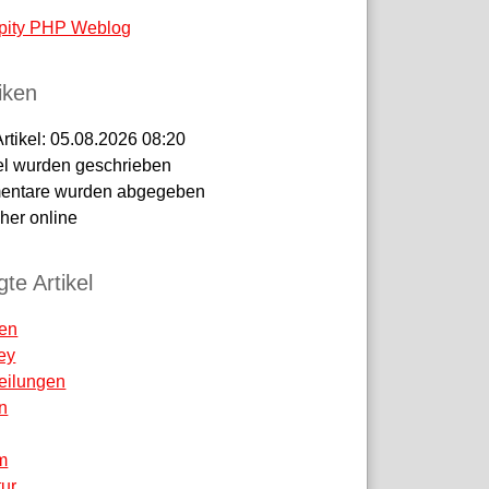
pity PHP Weblog
tiken
Artikel:
05.08.2026 08:20
el wurden geschrieben
ntare wurden abgegeben
er online
te Artikel
ren
ey
teilungen
n
m
tur