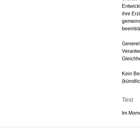
Entwick
ihre Er
gemeins
beeinträ
Generell
Verantw
Gleichhe
Kein Be
(künstli
Test
Im Mome