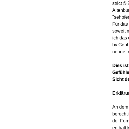
strict 
Altenbu
"sehpfe
Für das 
soweit 
ich das
by Gebh
nenne m
Dies is
Gefühle
Sicht d
Erklär
An dem 
berechti
der For
enthält 