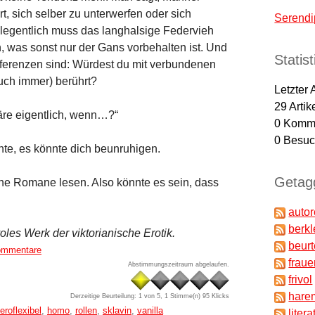
t, sich selber zu unterwerfen oder sich
Serendi
elegentlich muss das langhalsige Federvieh
 was sonst nur der Gans vorbehalten ist. Und
Statis
ferenzen sind: Würdest du mit verbundenen
uch immer) berührt?
Letzter 
29
Artik
äre eigentlich, wenn…?“
0
Komme
0
Besuch
chte, es könnte dich beunruhigen.
Getagg
e Romane lesen. Also könnte es sein, dass
auto
berkl
voles Werk der viktorianische Erotik.
beur
ommentare
fraue
Abstimmungszeitraum abgelaufen.
frivol
hare
Derzeitige Beurteilung: 1 von 5, 1 Stimme(n)
95 Klicks
eroflexibel
,
homo
,
rollen
,
sklavin
,
vanilla
litera