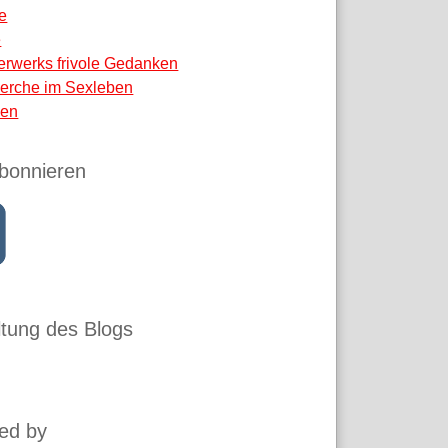
e
e
erwerks frivole Gedanken
erche im Sexleben
en
bonnieren
tung des Blogs
ed by