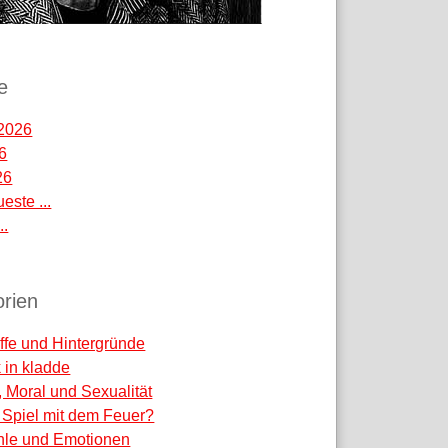
e
2026
26
26
este ...
..
rien
ffe und Hintergründe
k in kladde
, Moral und Sexualität
 - Spiel mit dem Feuer?
hle und Emotionen