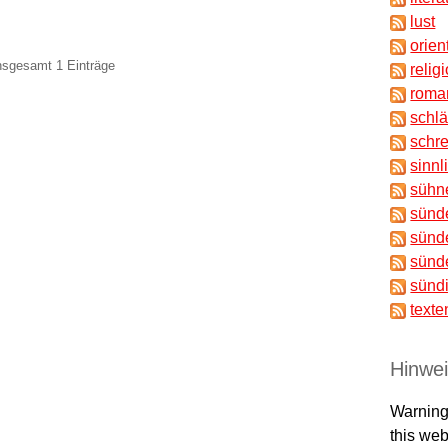
lust
orien
insgesamt 1 Einträge
relig
roma
schl
schr
sinnl
sühn
sünd
sünd
sünd
sünd
texte
Hinwe
Warning
this web