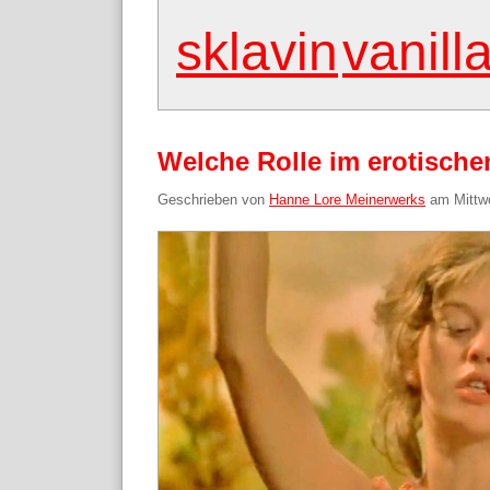
sklavin
vanill
Welche Rolle im erotische
Geschrieben von
Hanne Lore Meinerwerks
am
Mittw