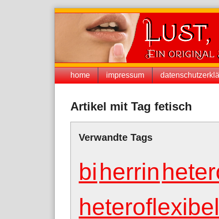
Skip
to
content
Navigation
home
impressum
datenschutzerkl
Artikel mit Tag fetisch
Verwandte Tags
bi
herrin
heter
heteroflexibe