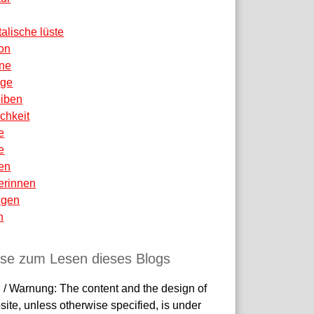
talische lüste
ion
ne
äge
eiben
ichkeit
e
e
en
erinnen
igen
n
ise zum Lesen dieses Blogs
 / Warnung: The content and the design of
site, unless otherwise specified, is under