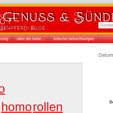
ärung
über die liebe ...
kritsche betrachtungen
Seitenle
Datum
o
B
l
homo
rollen