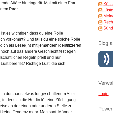
ende Affäre hineingerät. Mal mit einer Frau,
Küss
einem Paar.
Lüst
Mein
Rech
Sünd
 ist es wichtiger, dass du eine Rolle
ch vorkommt? Und falls du eine solche Rolle
Blog a
dich als Leser(in) mit jemandem identifizieren
e noch auf das andere Geschlecht festlegen
lschaftlichen Regeln pfeift und nur
Lust bereitet? Richtige Lust, die sich
Verwal
n durchaus etwas fortgeschrittenem Alter
Login
 in der sich die Heldin für eine Züchtigung
eise an der einen oder anderen Stelle zu
Power
ist keine Tendenz mehr. Man sagt, Männer