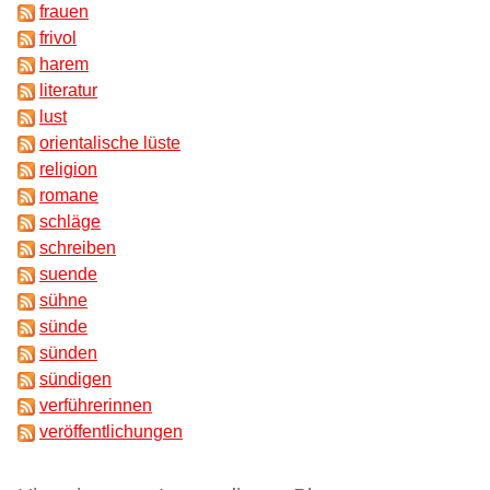
frauen
frivol
harem
literatur
lust
orientalische lüste
religion
romane
schläge
schreiben
suende
sühne
sünde
sünden
sündigen
verführerinnen
veröffentlichungen