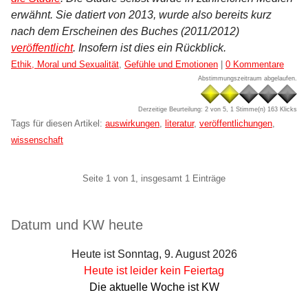
erwähnt. Sie datiert von 2013, wurde also bereits kurz
nach dem Erscheinen des Buches (2011/2012)
veröffentlicht
. Insofern ist dies ein Rückblick.
Kategorien:
Ethik, Moral und Sexualität
,
Gefühle und Emotionen
|
0 Kommentare
Abstimmungszeitraum abgelaufen.
Derzeitige Beurteilung: 2 von 5, 1 Stimme(n)
163 Klicks
Tags für diesen Artikel:
auswirkungen
,
literatur
,
veröffentlichungen
,
wissenschaft
Pagination
Seite 1 von 1, insgesamt 1 Einträge
Seitenleiste
Datum und KW heute
Heute ist Sonntag, 9. August 2026
Heute ist leider kein Feiertag
Die aktuelle Woche ist KW