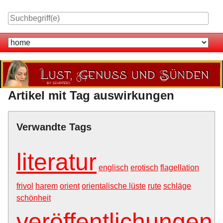
Skip
to
content
Navigation
Artikel mit Tag auswirkungen
Verwandte Tags
literatur
englisch
erotisch
flagellation
frivol
harem
orient
orientalische lüste
rute
schläge
schönheit
veröffentlichungen